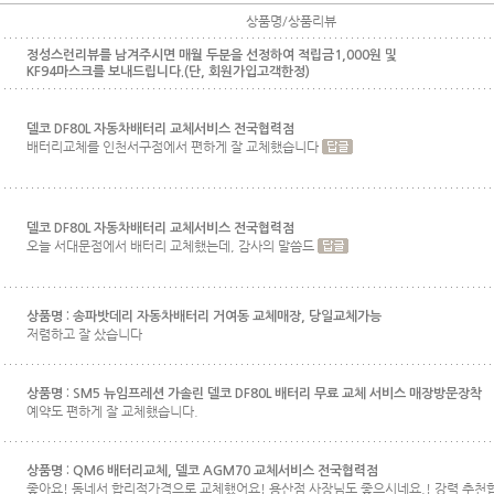
상품명/상품리뷰
정성스런리뷰를 남겨주시면 매월 두분을 선정하여 적립금1,000원 및
KF94마스크를 보내드립니다.(단, 회원가입고객한정)
델코 DF80L 자동차배터리 교체서비스 전국협력점
배터리교체를 인천서구점에서 편하게 잘 교체했습니다
델코 DF80L 자동차배터리 교체서비스 전국협력점
오늘 서대문점에서 배터리 교체했는데, 감사의 말씀드
상품명 :
송파밧데리 자동차배터리 거여동 교체매장, 당일교체가능
저렴하고 잘 샀습니다
상품명 :
SM5 뉴임프레션 가솔린 델코 DF80L 배터리 무료 교체 서비스 매장방문장착
예약도 편하게 잘 교체했습니다.
상품명 :
QM6 배터리교체, 델코 AGM70 교체서비스 전국협력점
좋아요! 동네서 합리적가격으로 교체했어요! 용산점 사장님도 좋으시네요.! 강력 추천