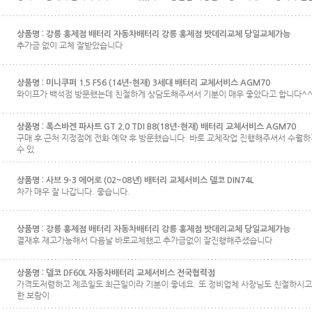
상품명 :
강릉 홍제점 배터리 자동차배터리 강릉 홍제점 밧데리교체 당일교체가능
추가금 없이 교체 잘받았습니다
상품명 :
미니쿠퍼 1.5 F56 (14년-현재) 3세대 배터리 교체서비스 AGM70
와이프가 백석점 방문했는데 친절하게 상담도해주셔서 기분이 매우 좋았다고 합니다^
상품명 :
폭스바겐 파사트 GT 2.0 TDI B8(18년-현재) 배터리 교체서비스 AGM70
구매 후 근처 지정점에 전화 예약 후 방문했습니다. 바로 교체작업 진행해주셔서 수월
수 있
상품명 :
사브 9-3 에어로 (02~08년) 배터리 교체서비스 델코 DIN74L
차가 매우 잘 나갑니다. 좋습니다.
상품명 :
강릉 홍제점 배터리 자동차배터리 강릉 홍제점 밧데리교체 당일교체가능
결재후 재고가능해서 다음날 바로교체했고 추가금없이 잘진행해주셨습니다
상품명 :
델코 DF60L 자동차배터리 교체서비스 전국협력점
가격도저렴하고 제조일도 최근일이라 기분이 좋네요. 또 정비업체 사장님도 친절하시고
한 보람이