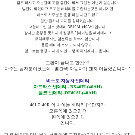
점프 하시고 오는길에 조금 충전이 되서 그런건 아닌가 싶습니다.
방전이 되었다고 무조건 배터리를 교환하는것은 아니지만
비스토 차주분은 운행 하실 시간도 없고
일단 급하니 교체를 원하셨습니다.
교환해드린 델코 밧데리 DF40AL (40AH) 입니다.
장시간 운행을 못하시게 될경우 [-]터미널을 떼어내시고
주차해두시면 암전류는 흐르지 않습니다.
물론 배터리 소모도 되지 않구요..
앞으로는 출장 가시게 되면 그렇게 하시겠다고 합니다.
교환이 끝나고 한컷~!!
차주는 남자분이셨는데...빨간색 자동차가 왠지 어울렸습니다..^
^
비스토
자동차 밧데리
아트라스 밧데리 - BX40FL(40AH)
델코 밧데리 -DF40AL(40AH)
40L과40R 의 차이는 배터리 [+]단자가
오른쪽에 있으면 R
왼쪽에 있으면 L
입니다.