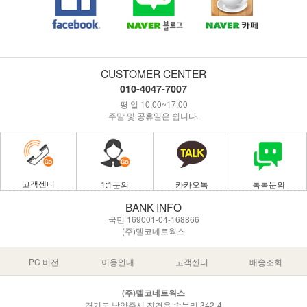
CUSTOMER CENTER
010-4047-7007
평 일 10:00~17:00
주말 및 공휴일은 쉽니다.
고객센터
1:1문의
카카오톡
톡톡문의
BANK INFO
국민 169001-04-168866
(주)델코네트웍스
PC 버전
이용안내
고객센터
배송조회
(주)델코네트웍스
경기도 남양주시 진건읍 송능리 342-4