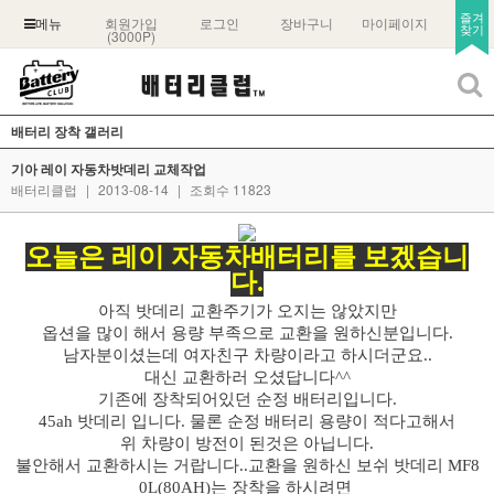
즐겨
회원가입
로그인
장바구니
마이페이지
메뉴
찾기
(3000P)
배터리 장착 갤러리
기아 레이 자동차밧데리 교체작업
배터리클럽
|
2013-08-14
|
조회수 11823
오늘은 레이 자동차배터리를 보겠습니
다.
아직 밧데리 교환주기가 오지는 않았지만
옵션을 많이 해서 용량 부족으로 교환을 원하신분입니다.
남자분이셨는데 여자친구 차량이라고 하시더군요..
대신 교환하러 오셨답니다^^
기존에 장착되어있던 순정 배터리입니다.
45ah 밧데리 입니다. 물론 순정 배터리 용량이 적다고해서
위 차량이 방전이 된것은 아닙니다.
불안해서 교환하시는 거랍니다..교환을 원하신 보쉬 밧데리 MF8
0L(80AH)는 장착을 하시려면