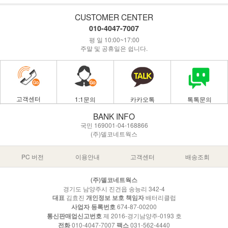
CUSTOMER CENTER
010-4047-7007
평 일 10:00~17:00
주말 및 공휴일은 쉽니다.
고객센터
1:1문의
카카오톡
톡톡문의
BANK INFO
국민 169001-04-168866
(주)델코네트웍스
PC 버전
이용안내
고객센터
배송조회
(주)델코네트웍스
경기도 남양주시 진건읍 송능리 342-4
대표
김효진
개인정보 보호 책임자
배터리클럽
사업자 등록번호
674-87-00200
통신판매업신고번호
제 2016-경기남양주-0193 호
전화
010-4047-7007
팩스
031-562-4440