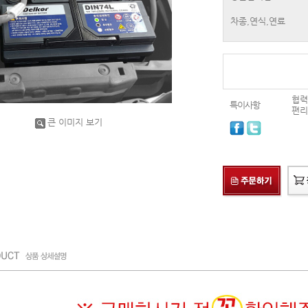
차종,연식,연료
협력
특이사항
편리
큰 이미지 보기