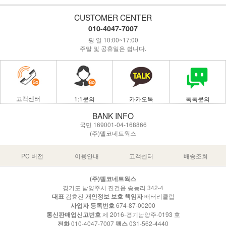
CUSTOMER CENTER
010-4047-7007
평 일 10:00~17:00
주말 및 공휴일은 쉽니다.
고객센터
1:1문의
카카오톡
톡톡문의
BANK INFO
국민 169001-04-168866
(주)델코네트웍스
PC 버전
이용안내
고객센터
배송조회
(주)델코네트웍스
경기도 남양주시 진건읍 송능리 342-4
대표
김효진
개인정보 보호 책임자
배터리클럽
사업자 등록번호
674-87-00200
통신판매업신고번호
제 2016-경기남양주-0193 호
전화
010-4047-7007
팩스
031-562-4440