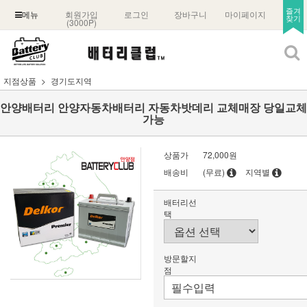
즐겨
회원가입
로그인
장바구니
마이페이지
메뉴
찾기
(3000P)
지점상품
경기도지역
안양배터리 안양자동차배터리 자동차밧데리 교체매장 당일교체
가능
상품가
72,000원
배송비
(무료)
지역별
배터리선
택
방문할지
점